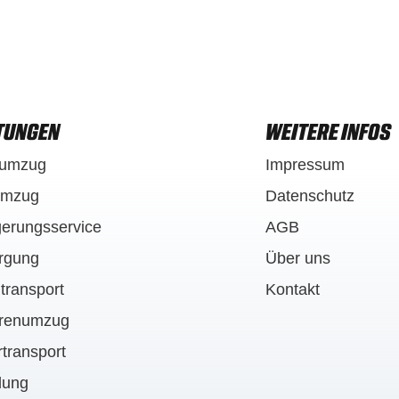
TUNGEN
WEITERE INFOS
tumzug
Impressum
umzug
Datenschutz
gerungsservice
AGB
rgung
Über uns
transport
Kontakt
orenumzug
rtransport
dung