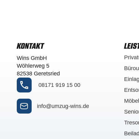
KONTAKT
LEIS
Priva
Wins GmbH
Wöhlerweg 5
Büro
82538 Geretsried
Einla
08171 919 15 00
Entso
Möbel
info@umzug-wins.de
Seni
Treso
Beila